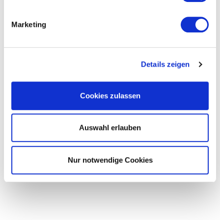
werden die Urheberrechte Dritter beachtet. Insbesondere werden Inhalte
Dritter als solche gekennzeichnet. Sollten Sie trotzdem auf eine
Marketing
Urheberrechtsverletzung aufmerksam werden, bitten wir um einen
entsprechenden Hinweis. Bei Bekanntwerden von Rechtsverletzungen
werden wir derartige Inhalte umgehend entfernen.
Details zeigen
Quelle: https://www.e-recht24.de
Cookies zulassen
Webseitenumsetzung:
www.skulldesign.net
Auswahl erlauben
Fotos:
www.boerns.eu
Nur notwendige Cookies